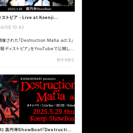
トピア - Live at Koenji
Boat
4/08 10:43
開催された「Destruction Mafia act.3」
騒ディストピア」をYouTubeで公開しま
have released 'Dystopia of Fre
続きを読む
n YouTube, as performed at 'Dest
 Mafia act.3' on January 18...
木) 高円寺ShowBoat『Destruction