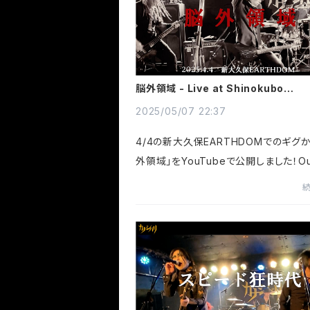
脳外領域 - Live at Shinokubo
EARTHDOM
2025/05/07 22:37
4/4の新大久保EARTHDOMでのギグ
外領域」をYouTubeで公開しました！Our 
performance of 'Outside the Brain
the April 4th show at Shin-Ōkubo
DOM is now on YouTube!カナシバリ
外...