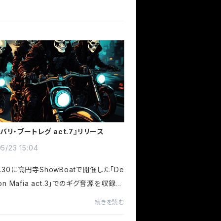
バリ・ブートレグ act.7』リリース
5/23 15:04
.3.30に高円寺ShowBoatで開催した「De
tion Mafia act.3」でのギグ音源を収録し
シバリ・ブートレグ act.7』を配信リリー
続きを読む
！We've released Kanashibari B