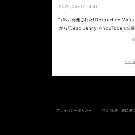
2025/04/07 14:41
1/18に開催された「Destruction Mafia 
から「Dead Jenny」をYouTubeで公
た！We have released 'Dead Jenny
ouTube, as performed at 'Destruc
afia act.3' on January 18th!カナシバリ
<< 
プライバシーポリシー
特定商取引法に基