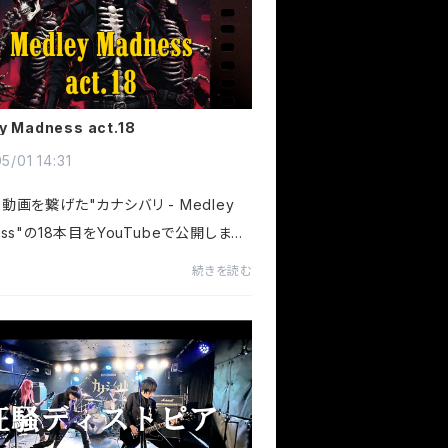
y Madness act.18
5/01 14:31
動画を繋げた"カナシバリ - Medley
ess"の18本目をYouTubeで公開しまし
ust dropped the 18th video of ou
続きを読む
tration medley series, Kanashibari -
y Madness, on YouTube!カナシバ...