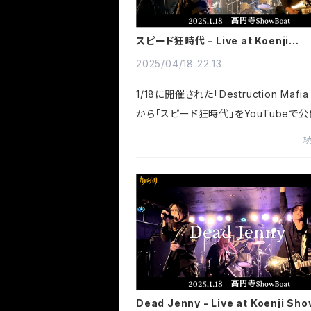
スピード狂時代 - Live at Koenji
ShowBoat
2025/04/18 22:13
1/18に開催された「Destruction Mafia 
から「スピード狂時代」をYouTubeで
した！We have released 'Age of S
reaks' on YouTube, as performed 
struction Mafia act.3' on January 18
Dead Jenny - Live at Koenji Sh