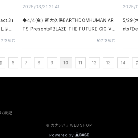
Mafia 
2025/03/31 21:41
2025/0
act.3」
◆4/4(金) 新大久保EARTHDOMHUMAN AR
5/29
開しまし
TS Presents『BLAZE THE FUTURE GIG Vo.
nts『De
' on Y
1』Open 19:00 / Start 19:30Adv. ¥2,500 /
Start 
続きを読む
続きを読む
tion M
Door¥2,800（+1d)※カナシバリの出番は19:3
500(+
 ...
0〜c/wHUMAN ARTS / EIFITS / without s
chard 
前
6
7
8
9
10
11
12
13
14
ystem◆4/20...
づく表記
© カナシバリ WEB SHOP
Powered by