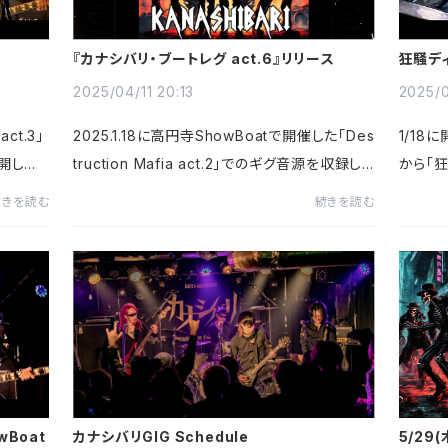
『カナシバリ・ブートレグ act.6』リリース
狂騒ディス
Show
2025/04/11 20:13
2025/0
act.3」
2025.1.18に高円寺ShowBoatで開催した「Des
1/18に
公開しま
truction Mafia act.2」でのギグ音源を収録し
から「狂
peed F
た『カナシバリ・ブートレグ act.6』を配信リリー
した！We 
続きを読む
続きを読む
at 'De
スしました！またあわせてYouTubeでも同時に
nzy' o
t...
全曲Audio公開しております！...
ruction
owBoat
カナシバリGIG Schedule
5/29(