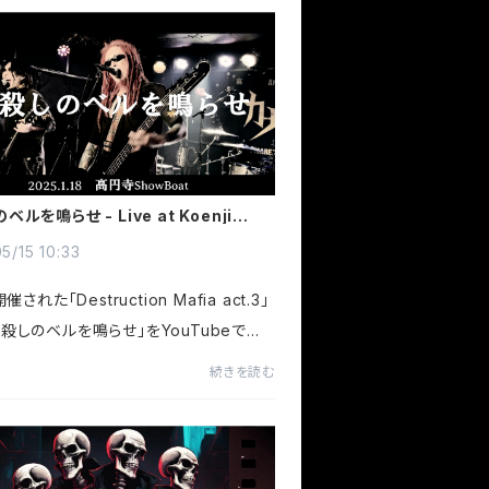
act.7, featuring live ...
ルを鳴らせ - Live at Koenji
Boat
5/15 10:33
開催された「Destruction Mafia act.3」
殺しのベルを鳴らせ」をYouTubeで公
！We have released 'Ring the Ki
続きを読む
 All Bell' on YouTube, as performed
truction Mafia act.3' o...