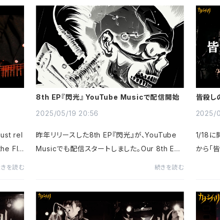
.
r ¥2,900(+1d)◾️7/26 (土) 早稲田ZONE-b...
ootleg 
8th EP『閃光』 YouTube Musicで配信開始
皆殺しのベ
Show
2025/05/19 20:56
2025/0
t rel
昨年リリースした8th EP『閃光』が、YouTube
1/18に
the Fla
Musicでも配信スタートしました。Our 8th EP
から「皆
 (OFFI
“Neon Flash” (released last year) is now
開しました
続きを読む
続きを読む
EB
streaming on YouTube Music!YouTube M
ll 'Em
usic『閃光』カナシバリ OFFICIAL WEB
at 'Des