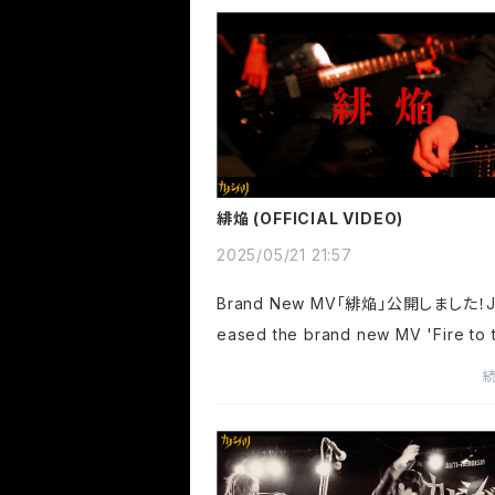
May 29!カナシバリ - バクテリア - Liv..
緋焔 (OFFICIAL VIDEO)
2025/05/21 21:57
Brand New MV「緋焔」公開しました！Jus
eased the brand new MV 'Fire to 
mes' on YouTube!!!カナシバリ - 緋焔
CIAL VIDEO)カナシバリ OFFICIAL W