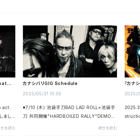
at /
カナシバリGIG Schedule
『カナシ
2025/05/31 10:50
2025/0
act.
◾️7/10 (木) 池袋手刀BAD LAD ROLL×池袋手
2025
開しまし
刀 共同開催"HARDBOILED RALLY"DEMON
struc
YouTub
S / NOPLAY / カナシバリ / BAD LAD ROLLO
た『カナ
続きを読む
続きを読む
ld on
pen 18:30 / Start 19:00 Adv. ¥2,500 / Doo
スしました