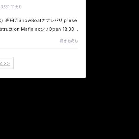
act.4』
3/31 11:50
(木) 高円寺ShowBoatカナシバリ prese
struction Mafia act.4』Open 18:30 /
19:00 Adv. ¥3,000(+1drink)Door ¥3,
続きを読む
1drink)出演：カナシバリ / SIX1SIX / Ri
Geckos...
次 >>