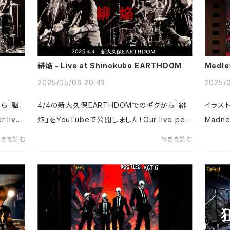
緋焔 - Live at Shinokubo EARTHDOM
Medle
2025/05/06 20:43
2025/0
から「脳
4/4の新大久保EARTHDOMでのギグから「緋
イラスト
live
焔」をYouTubeで公開しました！Our live perf
Madn
' from
ormance of 'Fire to the Flames' from the
た！We j
続きを読む
続きを読む
 EARTH
April 4th show at Shin-Ōkubo EARTHDO
r illus
 - 脳
M is now on YouTube!カナシバリ - 緋焔 -
Medle
L...