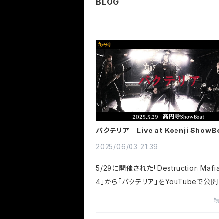
バクテリア - Live at Koenji ShowBo
2025.5.29
2025/06/03 21:39
5/29に開催された「Destruction Mafia 
4」から「バクテリア」をYouTubeで公
た！We've released 'Bacteria' on 
e, from Destruction Mafia act.4 he