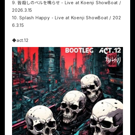
9. 皆殺しのベルを鳴らせ - Live at Koenji ShowBoat /
2026.3.15
10. Splash Happy - Live at Koenji ShowBoat / 202
6.3.15
◆act.12