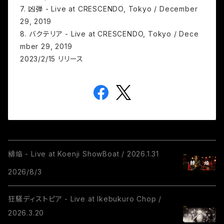
7. 凶弾 - Live at CRESCENDO, Tokyo / December
29, 2019
8. バクテリア - Live at CRESCENDO, Tokyo / Dece
mber 29, 2019
2023/2/15 リリース
緋焔 - Live at Koenji ShowBoat / 2026.1.31
2026/8/3
狂騒ディストピア - Live at Ikebukuro Chop /
2026.3.20