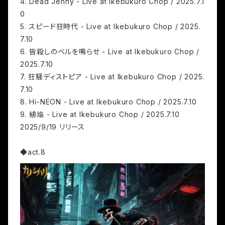
4. Dead Jenny - Live at Ikebukuro Chop / 2025.7.1
0
5. スピード狂時代 - Live at Ikebukuro Chop / 2025.
7.10
6. 皆殺しのベルを鳴らせ - Live at Ikebukuro Chop /
2025.7.10
7. 狂騒ディストピア - Live at Ikebukuro Chop / 2025.
7.10
8. Hi-NEON - Live at Ikebukuro Chop / 2025.7.10
9. 緋焔 - Live at Ikebukuro Chop / 2025.7.10
2025/9/19 リリース
◆act.8