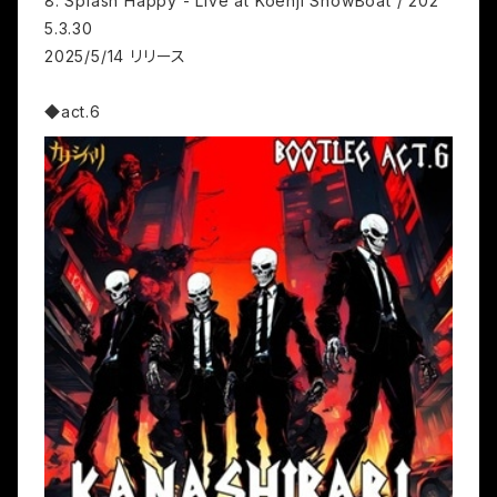
8. Splash Happy - Live at Koenji ShowBoat / 202
5.3.30
2025/5/14 リリース
◆act.6