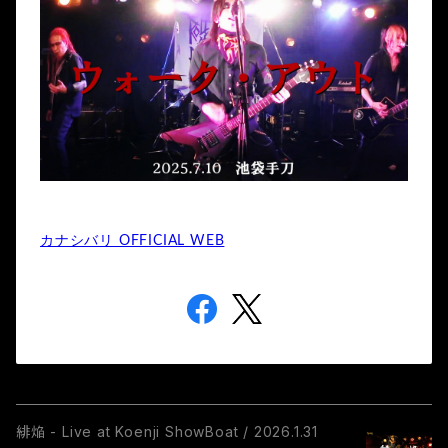
カナシバリ OFFICIAL WEB
緋焔 - Live at Koenji ShowBoat / 2026.1.31