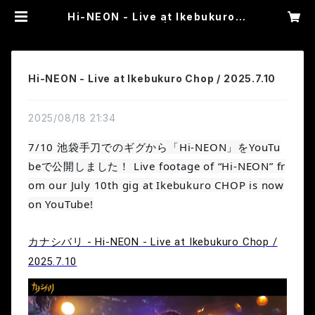
Hi-NEON - Live at Ikebukuro C
hop / 2025.7.10 | カナシバリ WE
B SHOP
Hi-NEON - Live at Ikebukuro Chop / 2025.7.10
2025/08/18 21:34
7/10 池袋手刀でのギグから「Hi-NEON」をYouTu
beで公開しました！ Live footage of “Hi-NEON” fr
om our July 10th gig at Ikebukuro CHOP is now
on YouTube!
カナシバリ - Hi-NEON - Live at Ikebukuro Chop /
2025.7.10