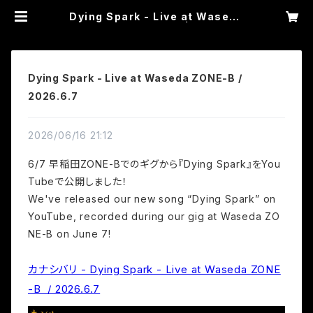
Dying Spark - Live at Waseda
ZONE-B / 2026.6.7 | カナシバリ
WEB SHOP
Dying Spark - Live at Waseda ZONE-B /
2026.6.7
2026/06/16 21:12
6/7 早稲田ZONE-Bでのギグから『Dying Spark』をYou
Tubeで公開しました！
We've released our new song “Dying Spark” on
YouTube, recorded during our gig at Waseda ZO
NE-B on June 7!
カナシバリ - Dying Spark - Live at Waseda ZONE
-B  / 2026.6.7