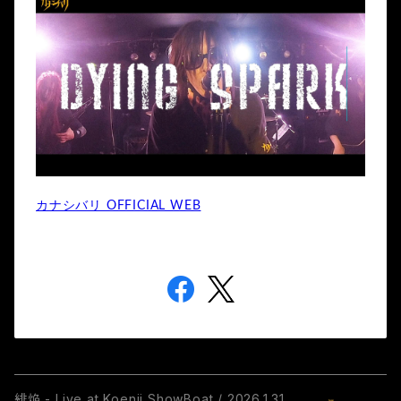
カナシバリ OFFICIAL WEB
緋焔 - Live at Koenji ShowBoat / 2026.1.31